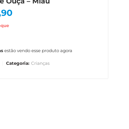
 e Ouça – Miau
,90
oque
as
estão vendo esse produto agora
Categoria:
Crianças