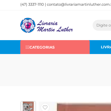
(47) 3337-1110 |
contato@livrariamartinluther.com.
LIVR
CATEGORIAS