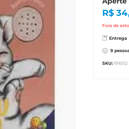
Aperte
R$
34
Fora de est
Entrega
9
pesso
SKU:
199052