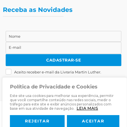
Receba as Novidades
Nome
Nome
E-mail
E-
mail
CADASTRAR-SE
Aceito receber e-mail da Livraria Martin Luther.
Política de Privacidade e Cookies
Este site usa cookies para melhorar sua experiência, permitir
que você compartilhe conteúdo nas redes sociais, medir o
tráfego para este site e exibir anúncios personalizados com
LEIA MAIS
base em sua atividade de navegação.
© 2025
Livraria Martin Luther
· Desenvolvido por
Zwei Arts
.
REJEITAR
ACEITAR
Sobre
Livraria
Política de Privacidade
Termos & Condições