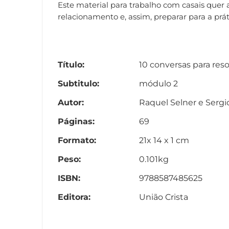
Este material para trabalho com casais quer
relacionamento e, assim, preparar para a prá
Título:
10 conversas para reso
Subtitulo:
módulo 2
Autor:
Raquel Selner e Sergi
Páginas:
69
Formato:
21x 14 x 1 cm
Peso:
0.101kg
ISBN:
9788587485625
Editora:
União Crista