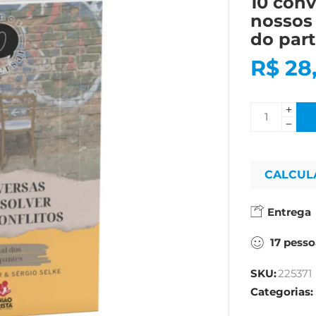
10 conv
nossos 
do part
R$
28
CALCUL
Entrega
17
pesso
SKU:
225371
Categorias: