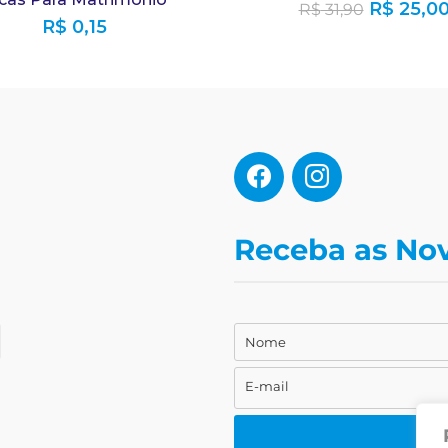
R$
25,0
R$
31,90
R$
0,15
Receba as No
Nome
Nome
E-mail
E-
mail