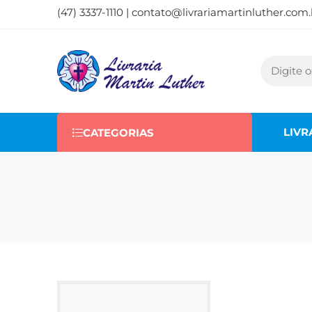
(47) 3337-1110 |
contato@livrariamartinluther.com.
LIVR
CATEGORIAS