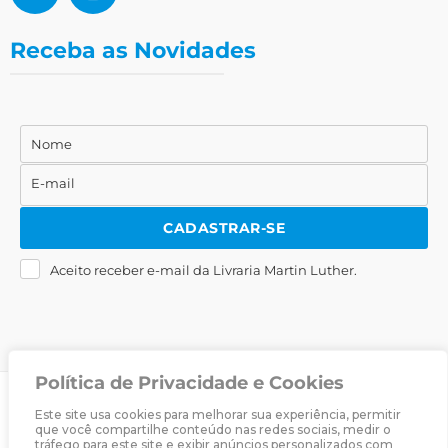
Receba as Novidades
Nome
Nome
E-mail
E-
mail
CADASTRAR-SE
Aceito receber e-mail da Livraria Martin Luther.
Política de Privacidade e Cookies
© 2025
Livraria Martin Luther
· Desenvolvido por
Zwei Arts
.
Este site usa cookies para melhorar sua experiência, permitir
que você compartilhe conteúdo nas redes sociais, medir o
tráfego para este site e exibir anúncios personalizados com
Sobre
Livraria
Política de Privacidade
Termos & Condições