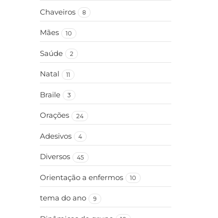
Chaveiros
8
Mães
10
Saúde
2
Natal
11
Braile
3
Orações
24
Adesivos
4
Diversos
45
Orientação a enfermos
10
tema do ano
9