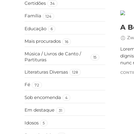
Certidões
34
Família
124
A B
Educação
6
Zw
Mais procurados
16
Lorem 
Música / Livros de Canto /
digni
15
Partituras
nunc r
Literaturas Diversas
CONTI
128
Fé
72
Sob encomenda
4
Em destaque
31
Idosos
5