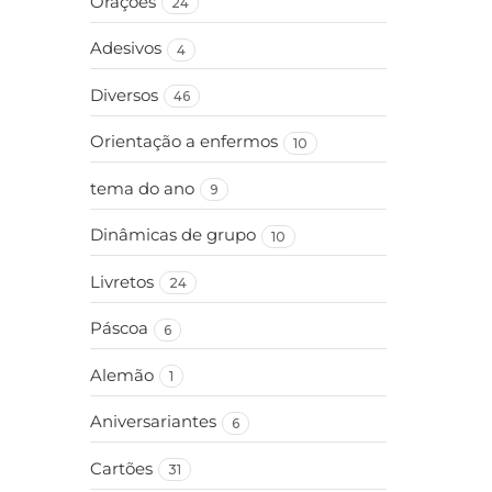
Orações
24
Adesivos
4
Diversos
46
Orientação a enfermos
10
tema do ano
9
Dinâmicas de grupo
10
Livretos
24
Páscoa
6
Alemão
1
Aniversariantes
6
Cartões
31