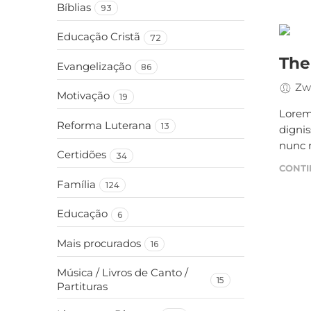
Bíblias
93
Educação Cristã
72
The
Evangelização
86
Zw
Motivação
19
Lorem 
Reforma Luterana
13
digni
nunc r
Certidões
34
CONTI
Família
124
Educação
6
Mais procurados
16
Música / Livros de Canto /
15
Partituras