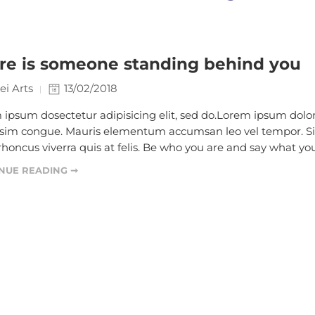
re is someone standing behind you
ei Arts
13/02/2018
ipsum dosectetur adipisicing elit, sed do.Lorem ipsum dolor s
ssim congue. Mauris elementum accumsan leo vel tempor. Sit 
honcus viverra quis at felis. Be who you are and say what you
NUE READING ➞