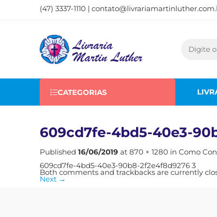
(47) 3337-1110 |
contato@livrariamartinluther.com.
LIVR
CATEGORIAS
609cd7fe-4bd5-40e3-90
Published
16/06/2019
at
870 × 1280
in
Como Conta
609cd7fe-4bd5-40e3-90b8-2f2e4f8d9276 3
Both comments and trackbacks are currently clo
Next
→