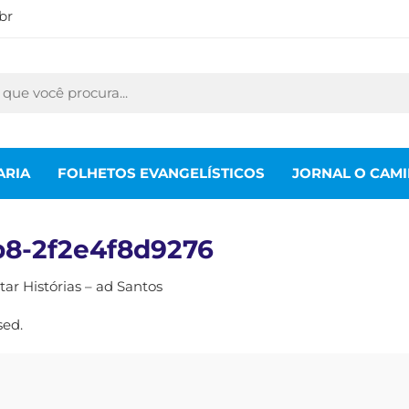
br
ARIA
FOLHETOS EVANGELÍSTICOS
JORNAL O CAM
b8-2f2e4f8d9276
r Histórias – ad Santos
sed.